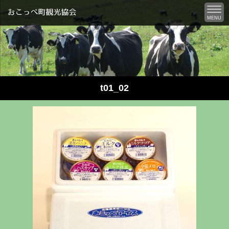
MENU
t01_02