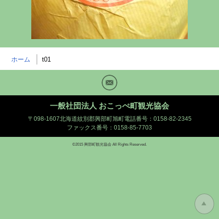
ホーム
t01
Mail
一般社団法人 おこっぺ町観光協会
〒098-1607北海道紋別郡興部町旭町
電話番号：0158-82-2345
ファックス番号：0158-85-7703
©2015 興部町観光協会 All Rights Reserved.