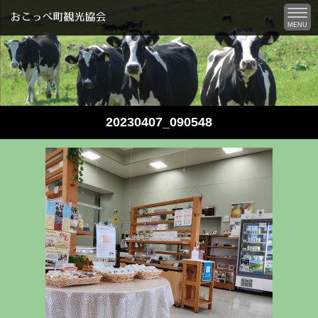
MENU
20230407_090548