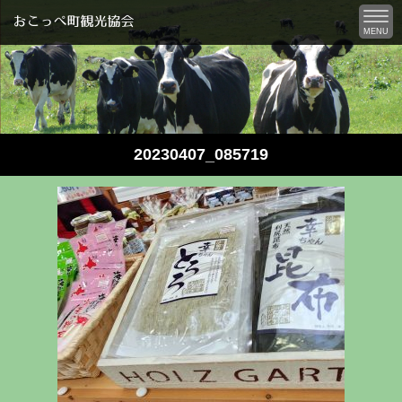
MENU
20230407_085719