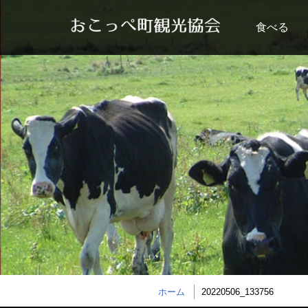
食べる
ホーム
20220506_133756