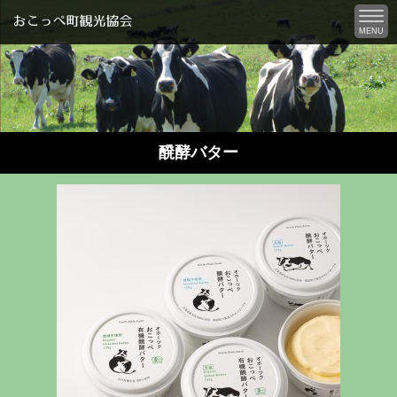
MENU
醗酵バター