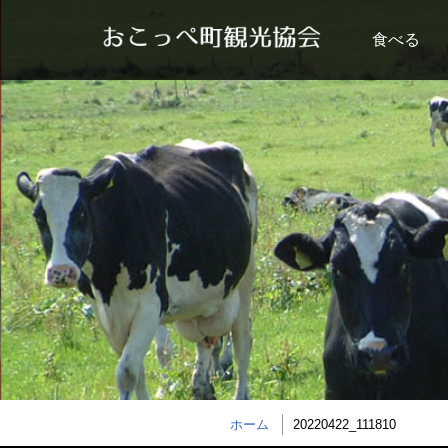
食べる
ホーム
20220422_111810