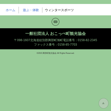
ホーム
遊ぶ・体験
ウィンタースポーツ
Mail
一般社団法人 おこっぺ町観光協会
〒098-1607北海道紋別郡興部町旭町
電話番号：0158-82-2345
ファックス番号：0158-85-7703
©2015 興部町観光協会 All Rights Reserved.