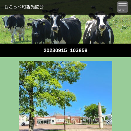
MENU
20230915_103858