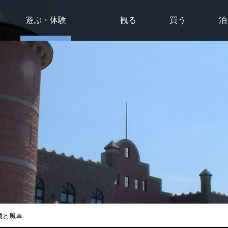
遊ぶ・体験
観る
買う
泊
城と風車