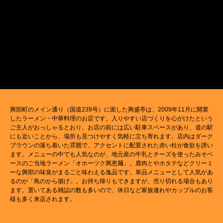
興部町のメイン通り（国道239号）に面した興盛亭は、2009年11月に開業
したラーメン・中華料理のお店です。入りやすい店づくりを心がけたという
ご主人がおっしゃるとおり、お店の前には広い駐車スペースがあり、道の駅
にも近いことから、場所も見つけやすく気軽に立ち寄れます。店内はダーク
ブラウンの落ち着いた雰囲で、アクセントに配置された赤い柱が食欲を誘い
ます。メニューの中でも人気なのが、地元産の牛乳とチーズを使ったみそベ
ースのご当地ラーメン「オホーツク興恵麺」。鹿肉とやホタテなどクリーミ
ーな興部の味覚がまるごと味わえる逸品です。単品メニューとして人気があ
るのが「鳥のから揚げ」。お持ち帰りもできますが、売り切れる場合もあり
ます。置いてある雑誌の数も多いので、休日など家族連れやカップルのお客
様も多く来店されます。