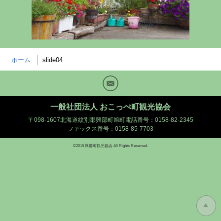
ホーム
slide04
Mail
一般社団法人 おこっぺ町観光協会
〒098-1607北海道紋別郡興部町旭町
電話番号：0158-82-2345
ファックス番号：0158-85-7703
©2015 興部町観光協会 All Rights Reserved.