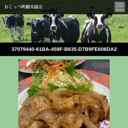
MENU
37079440-61BA-459F-B635-D7B9FE606DA2